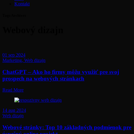
Kontakt
Tags Archives
Webový dizajn
01 sep 2024
Marketing,
Web dizajn
ChatGPT – Ako ho firmy môžu využiť pre svoj
prospech na webových stránkach
Read More
14 aug 2024
Web dizajn
Webové stránky: Top 10 základných podmienok pre
úspešný online projekt