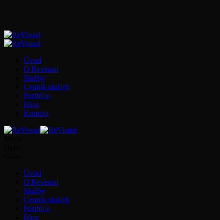
Úvod
O Revisual
Služby
Cenník služieb
Portfólio
Blog
Kontakt
M
e
n
u
O
p
e
n
C
l
o
s
e
Úvod
O Revisual
Služby
Cenník služieb
Portfólio
Blog